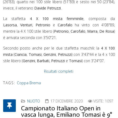
(26”83); quarto nei 100 stile libero (51”89) e sesto nei 50 (23”84),
invece, il veterano
Davide Petruzzi
.
La staffetta
4 X 100 mista femminile
, composta da
Lasorsa
,
Venturi
,
Petronio
e
Carofalo
ha vinto con 4'08"89,
mentre la 4 X 100 stile libero (
Petronio
,
Carofalo
,
Marra
,
De Rosa
)
è arrivata seconda con 3'50"21.
Secondo posto anche per le due staffetta maschili: la
4 X 100
mista
(
Ciancia
,
Tomasi
,
Genzini
,
Petruzzi
) con 3'43"44 e la 4 x 100
stile libero (
Genzini
,
Barbati
,
Petruzzi
e
Tomasi
) con 3'24"07.
Risultati completi
TAGS:
Coppa Brema
NUOTO
17 DICEMBRE 2020
VISITE: 1097
Campionato Italiano Open in
vasca lunga, Emiliano Tomasi è 9°