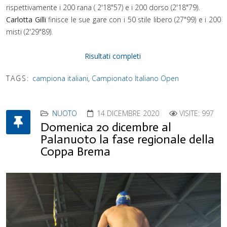
rispettivamente i 200 rana ( 2'18"57) e i 200 dorso (2'18"79).⁣
⁣Carlotta Gilli
finisce le sue gare con i 50 stile libero (27"99) e i 200
misti (2'29"89).⁣
Risultati completi
TAGS:
campiona italiani
,
Campionato Italiano Open
NUOTO
14 DICEMBRE 2020
VISITE: 997
Domenica 20 dicembre al
Palanuoto la fase regionale della
Coppa Brema