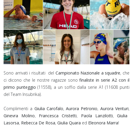
Sono arrivati i risultati del
Campionato Nazionale a squadre
, che
ci dicono che le nostre ragazze sono
finaliste in serie A2 con il
primo punteggio
(11558), a un soffio dalla serie A1 (11608 punti
del Team Insubrika).
Complimenti a
Giulia Carofalo
,
Aurora Petronio
,
Aurora Venturi
,
Ginevra Molino
,
Francesca Cristetti
,
Paola Lanzilotti
,
Giulia
Lasorsa
,
Rebecca De Rosa
,
Giulia Quara
ed
Eleonora Marra
!