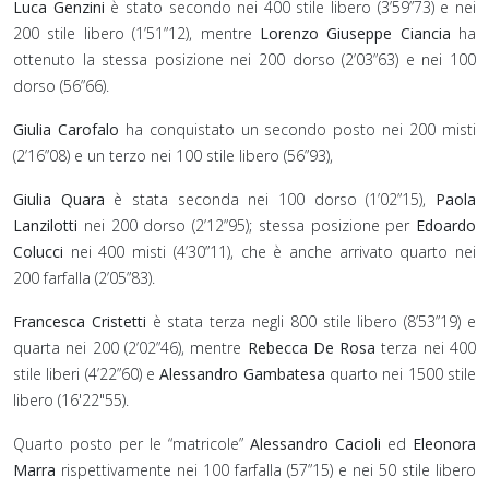
Luca Genzini
è stato secondo nei 400 stile libero (3’59”73) e nei
200 stile libero (1’51”12), mentre
Lorenzo Giuseppe Ciancia
ha
ottenuto la stessa posizione nei 200 dorso (2’03”63) e nei 100
dorso (56”66).
Giulia Carofalo
ha conquistato un secondo posto nei 200 misti
(2’16”08) e un terzo nei 100 stile libero (56”93),
Giulia Quara
è stata seconda nei 100 dorso (1’02”15),
Paola
Lanzilotti
nei 200 dorso (2’12”95); stessa posizione per
Edoardo
Colucci
nei 400 misti (4’30”11), che è anche arrivato quarto nei
200 farfalla (2’05”83).
Francesca Cristetti
è stata terza negli 800 stile libero (8’53”19) e
quarta nei 200 (2’02”46), mentre
Rebecca De Rosa
terza nei 400
stile liberi (4’22”60) e
Alessandro Gambatesa
quarto nei 1500 stile
libero (16'22"55).
Quarto posto per le “matricole”
Alessandro Cacioli
ed
Eleonora
Marra
rispettivamente nei 100 farfalla (57”15) e nei 50 stile libero