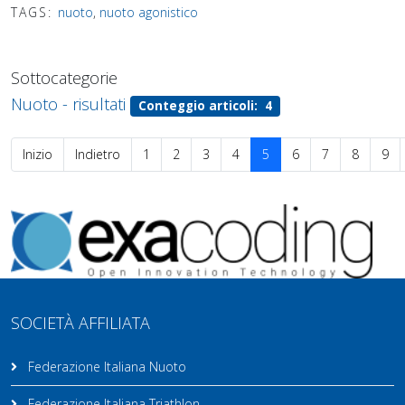
TAGS:
nuoto
,
nuoto agonistico
Sottocategorie
Nuoto - risultati
Conteggio articoli: 4
Inizio
Indietro
1
2
3
4
5
6
7
8
9
SOCIETÀ AFFILIATA
Federazione Italiana Nuoto
Federazione Italiana Triathlon