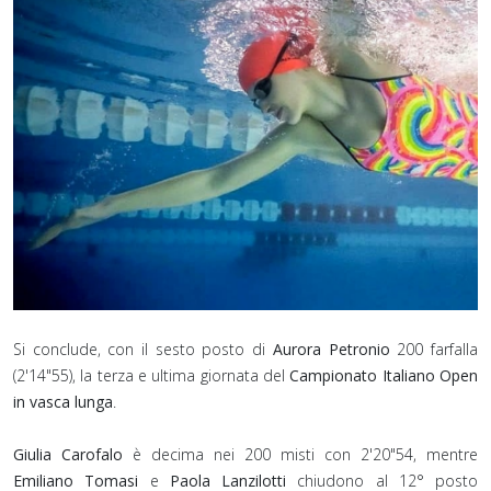
Si conclude, con il sesto posto di
Aurora Petronio
200 farfalla
(2'14"55), la terza e ultima giornata del
Campionato Italiano Open
in vasca lunga
.
⁣Giulia Carofalo
è decima nei 200 misti con 2'20"54, mentre
Emiliano Tomasi
e
Paola Lanzilotti
chiudono al 12° posto