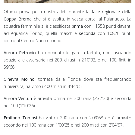
Ottima prova per i nostri atleti durante la
fase regionale
della
Coppa Brema
che si è svolta, in vasca corta, al Palanuoto. La
squadra femminile si è classificata
prima
con 11558 punti davanti
ad Aquatica Torino, quella maschile
seconda
con 10820 punti
dietro al Centro Nuoto Torino.
Aurora Petronio
ha dominato le gare a farfalla, non lasciando
spazio alle avversarie nei 200, chiusi in 2’10”92, e nei 100, finiti in
59”68.
Ginevra Molino
, tornata dalla Florida dove sta frequentando
l’università, ha vinto i 400 misti in 4’44”05.
Aurora Venturi
è arrivata prima nei 200 rana (2’32”20) e seconda
nei 100 (1’10”26).
Emiliano Tomasi
ha vinto i 200 rana con 2’09”68 ed è arrivato
secondo nei 100 rana con 1’00”25 e nei 200 misti con 2’04”97.