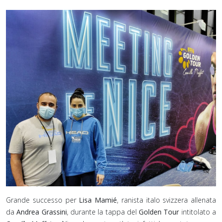
Grande successo per
Lisa Mamié
, ranista italo svizzera allenata
da
Andrea Grassini
, durante la tappa del
Golden Tour
intitolato a