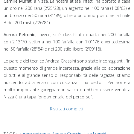
Camille Muffat
, a Nizza. La nostra atleta, infatti, ha portato a casa
un oro nei 200 rana (2'25"23), un argento nei 100 rana (1'08"63) e
un bronzo nei 50 rana (31"89), oltre a un primo posto nella finale
B dei 200 misti (2'26"84).
Aurora Petronio
, invece, si è classificata quarta nei 200 farfalla
con 2'13"70, settima nei 100 farfalla con 1'01"76 e ventottesima
nei 50 farfalla (28"84) e nei 200 stile libero (2'09"18).
Le parole del tecnico Andrea Grassini sono state incoraggianti: "In
questo momento di grande incertezza, grazie alla collaborazione
di tutti e al grande senso di responsabilità delle ragazze, stiamo
riuscendo ad allenarci con costanza - ha detto - Per noi era
molto importante gareggiare in vasca da 50 ed essere venuti a
Nizza è una tapa fondamentale del percorso"⁣.
Risultati completi
TAGS:
aurora petronio
,
Andrea Grassini
,
Lisa Mamié