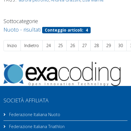
Sottocategorie
Nuoto - risultati
Conteggio articoli: 4
Inizio
Indietro
24
25
26
27
28
29
30
SOCIETÀ AFFILIATA
Federazione Italiana Nuoto
Federazione Italiana Triathlon