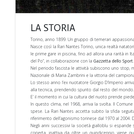
LA STORIA
Torino, anno 1899. Un gruppo di temerari appassionati
Nasce così la Rari Nantes Torino, unica realtà natatori
le prime gare in piscina, fino ad allora una rarità in 
del Po”, in collaborazione con la
Gazzetta dello Sport
Nel periodo fascista le attività subiscono uno stop, m
Nazionale di Maria Zambrini e la vittoria del campiona
Lo stesso anno l’ex nuotatore Giorgio D’Imperio arriv
alla tecnica, prendendo spunto dal resto del mondo. N
E’ il momento in cui la cultura del nuoto prende piede 
In questo clima, nel 1968, arriva la svolta. Il Comune 
spese. La Rari Nantes accetta subito la sfida segui
riferimento dell’agonismo torinese dal 1970 al 2004. D
Negli anni successivi la società gialloblu si espande
coperta, inattiva da oltre un quindicennio, viene qu