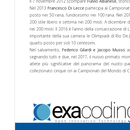
Il 7 novembre 2012 scompare
Fulvio Albanese
, stori
Nel 2013
Francesco Di Lecce
partecipa ai Campionati E
posto nei 50 rana, l’undicesimo nei 100 rana. Nel 2
200 stile libero e settima nei 200 misti. A dicembre 
nei 200 misti. Il 2016 è l’anno della consacrazione di 
importante della sua carriera: le Olimpiadi di Rio De
quarto posto per soli 10 centesimi.
Nel salvamento,
Federico Gilardi e Jacopo Musso
ar
segnando tutti e due, nel 2017, il nuovo primato mon
atlete più significative del panorama del nuoto pa
collezionato cinque ori ai Campionati del Mondo di Ci