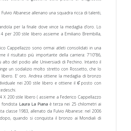
 e Fulvio Albanese allenano una squadra ricca di talenti,
candola per la finale dove vince la medaglia d’oro. Lo
a 4 per 200 stile libero assieme a Emiliano Brembilla,
erico Cappellazzo sono ormai atleti consolidati in una
ne il risultato più importante della carriera: 7’10”86,
lto del podio alle Universiadi di Pechino. Intanto il
tringe un sodalizio molto stretto con Rossetto, che lo
e libero. E’ oro. Andrea ottiene la medaglia di bronzo
ividuale nei 200 stile libero e ottiene il 6̊ posto con
tedeschi.
 4 X 200 stile libero ( assieme a Federico Cappellazzo
la fondista
Laura La Piana
è terza nei 25 chilometri ai
sta classe 1983, allenato da Fulvio Albanese: nel 2006
o dopo, quando si conquista il bronzo ai Mondiali di