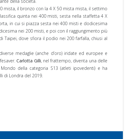
ante della società.
0 mista, il bronzo con la 4 X 50 mista mista, il settimo
ssifica quinta nei 400 misti, sesta nella staffetta 4 X
rta, in cui si piazza sesta nei 400 misti e dodicesima
ndicesima nei 200 misti, e poi con il raggiungimento più
 Taipei, dove sfiora il podio nei 200 farfalla, chiusi al
 diverse medaglie (anche d’oro) iridate ed europee e
ifesaver.
Carlotta Gilli
, nel frattempo, diventa una delle
 Mondo della categoria S13 (atleti ipovedenti) e ha
li di Londra del 2019.