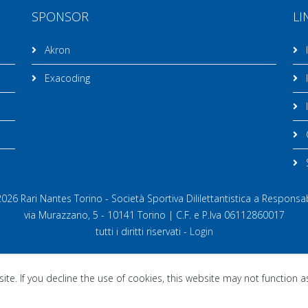
SPONSOR
LI
Akron
I
Exacoding
I
I
C
26 Rari Nantes Torino - Società Sportiva Dililettantistica a Responsab
via Murazzano, 5 - 10141 Torino | C.F. e P.Iva 06112860017
tutti i diritti riservati -
Login
te. If you decline the use of cookies, this website may not function 