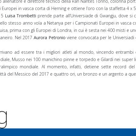
co allenatore e direttore tecnico della Rari Nantes Torino, colonna port
uropei in vasca corta di Herning e ottiene l’oro con la staffetta 4 x 5
015
Luisa Trombetti
prende parte all’Universiade di Gwangju, dove si cla
dello stesso anno vola a Netanya per i Campionati Europei in vasca co
Luisa, prima con gli Europei di Londra, in cui è sesta nei 400 misti e u
 Janeiro. Nel 2017
Aurora Petronio
viene convocata per le Universiadi di
rivano ad essere tra i migliori atleti al mondo, vincendo entrambi
diale, Musso nei 100 manichino pinne e torpedo e Gilardi nei super l
ralimpico mondiale. Al momento, infatti, detiene sette record del
ttà del Messico del 2017 e quattro ori, un bronzo e un argento a quel