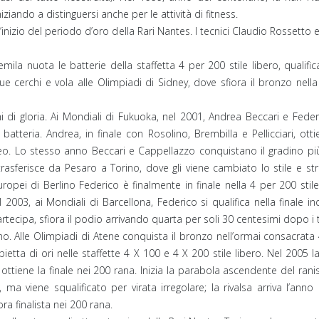
ziando a distinguersi anche per le attività di fitness.
l’inizio del periodo d’oro della Rari Nantes. I tecnici Claudio Rossetto
mila nuota le batterie della staffetta 4 per 200 stile libero, qualifi
ue cerchi e vola alle Olimpiadi di Sidney, dove sfiora il bronzo nell
chi di gloria. Ai Mondiali di Fukuoka, nel 2001, Andrea Beccari e Fed
tteria. Andrea, in finale con Rosolino, Brembilla e Pellicciari, ottie
eo. Lo stesso anno Beccari e Cappellazzo conquistano il gradino più a
 trasferisce da Pesaro a Torino, dove gli viene cambiato lo stile e s
ropei di Berlino Federico è finalmente in finale nella 4 per 200 stil
 2003, ai Mondiali di Barcellona, Federico si qualifica nella finale ind
partecipa, sfiora il podio arrivando quarta per soli 30 centesimi dopo i 
no. Alle Olimpiadi di Atene conquista il bronzo nell’ormai consacrata
ietta di ori nelle staffette 4 X 100 e 4 X 200 stile libero. Nel 2005 
ottiene la finale nei 200 rana. Inizia la parabola ascendente del rani
ma viene squalificato per virata irregolare; la rivalsa arriva l’ann
ra finalista nei 200 rana.