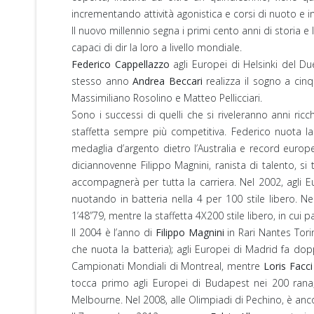
incrementando attività agonistica e corsi di nuoto e ini
Il nuovo millennio segna i primi cento anni di storia e 
capaci di dir la loro a livello mondiale.
Federico Cappellazzo
agli Europei di Helsinki del Due
stesso anno
Andrea Beccari
realizza il sogno a cinq
Massimiliano Rosolino e Matteo Pellicciari.
Sono i successi di quelli che si riveleranno anni ric
staffetta sempre più competitiva. Federico nuota la ba
medaglia d’argento dietro l’Australia e record europ
diciannovenne Filippo Magnini, ranista di talento, si
accompagnerà per tutta la carriera. Nel 2002, agli Eu
nuotando in batteria nella 4 per 100 stile libero. Nel
1’48”79, mentre la staffetta 4X200 stile libero, in cui 
Il 2004 è l’anno di
Filippo Magnini
in Rari Nantes Tori
che nuota la batteria); agli Europei di Madrid fa dopp
Campionati Mondiali di Montreal, mentre
Loris Facci
tocca primo agli Europei di Budapest nei 200 rana, 
Melbourne. Nel 2008, alle Olimpiadi di Pechino, è anco