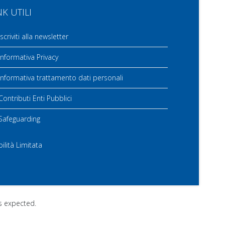
NK UTILI
scriviti alla newsletter
nformativa Privacy
nformativa trattamento dati personali
ontributi Enti Pubblici
Safeguarding
ilità Limitata
as expected.