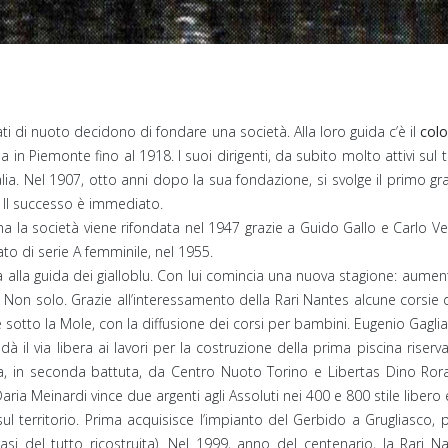
 di nuoto decidono di fondare una società. Alla loro guida c’è il
col
a in Piemonte fino al 1918. I suoi dirigenti, da subito molto attivi su
Italia. Nel 1907, otto anni dopo la sua fondazione, si svolge il primo 
. Il successo è immediato.
a la società viene rifondata nel 1947 grazie a Guido Gallo e Carlo Vena
to di serie A femminile, nel 1955.
a alla guida dei gialloblu. Con lui comincia una nuova stagione: aume
on solo. Grazie all’interessamento della Rari Nantes alcune corsie d
sotto la Mole, con la diffusione dei corsi per bambini. Eugenio Gaglia d
dà il via libera ai lavori per la costruzione della prima piscina riserva
ta, in seconda battuta, da Centro Nuoto Torino e Libertas Dino Rora
aria Meinardi vince due argenti agli Assoluti nei 400 e 800 stile libe
 sul territorio. Prima acquisisce l’impianto del Gerbido a Grugliasco,
asi del tutto ricostruita). Nel 1999, anno del centenario, la Rari Na