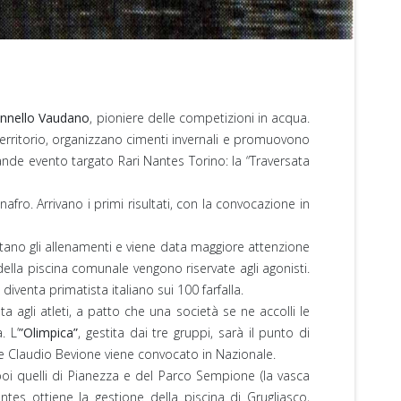
onnello Vaudano
, pioniere delle competizioni in acqua.
l territorio, organizzano cimenti invernali e promuovono
grande evento targato Rari Nantes Torino: la “Traversata
fro. Arrivano i primi risultati, con la convocazione in
ntano gli allenamenti e viene data maggiore attenzione
ella piscina comunale vengono riservate agli agonisti.
iventa primatista italiano sui 100 farfalla.
ta agli atleti, a patto che una società se ne accolli le
. L’
”Olimpica”
, gestita dai tre gruppi, sarà il punto di
ro e Claudio Bevione viene convocato in Nazionale.
 poi quelli di Pianezza e del Parco Sempione (la vasca
ntes ottiene la gestione della piscina di Grugliasco,