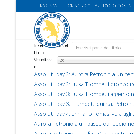
RARI NANTES TORINO - COLLARE D'ORO CONI AL
Inserisci parte del
titolo
Visualizza
20
n.
Assoluti, day 2: Aurora Petronio a un cen
Assoluti, day 2: Luisa Trombetti bronzo ne
Assoluti, day 3: Luisa Trombetti argento n
Assoluti, day 3: Trombetti quinta, Petronio
Assoluti, day 4: Emiliano Tomasi vola agli 
Aurora Petronio a un passo dal podio nell
Aurora Petronio al trofeo Mare Nostrum d