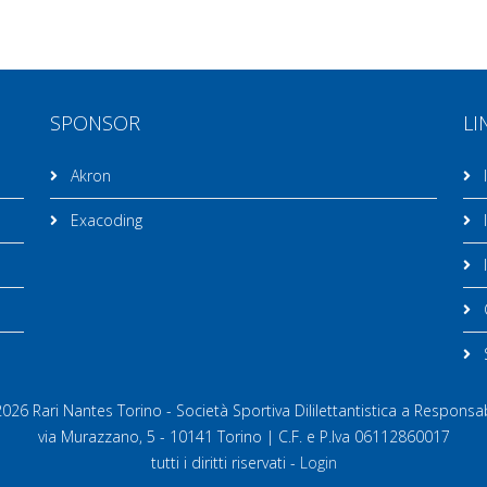
SPONSOR
LI
Akron
I
Exacoding
I
I
C
26 Rari Nantes Torino - Società Sportiva Dililettantistica a Responsab
via Murazzano, 5 - 10141 Torino | C.F. e P.Iva 06112860017
tutti i diritti riservati -
Login