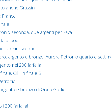
ato anche Grassini
e France
onale
etronio seconda, due argenti per Fava
tta di podi
me, uomini secondi
oro, argento e bronzo. Aurora Petronio quarto e setti
ento nei 200 farfalla
ale. Gilli in finale B
Petronio!
, argento e bronzo di Giada Gorlier
i 200 farfalla!