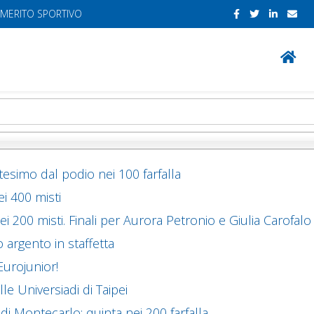
 MERITO SPORTIVO
tesimo dal podio nei 100 farfalla
i 400 misti
ei 200 misti. Finali per Aurora Petronio e Giulia Carofalo
 argento in staffetta
Eurojunior!
e Universiadi di Taipei
i Montecarlo: quinta nei 200 farfalla