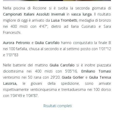
Nella piscina di Riccione si è svolta la seconda giornata di
Campionati Italiani Assoluti Invernali
in
vasca lunga
. Il risultato
migliore di oggi è arrivato da
Luisa Trombetti
, medaglia di bronzo
nei 400 misti con 4'47", dietro ad Ilaria Cusinato e Sara
Franceschi.
Aurora Petronio
e
Giulia Carofalo
hanno conquistato la finale B
nei 100 farfalla, chiusa al secondo e al settimo posto con 1'01"12
e 1'01"83
Nelle batterie del mattino
Giulia Carofalo
si è inoltre piazzata
diciottesima nei 400 misti con 5’05”16,
Emiliano Tomasi
ventesimo nei 50 rana con 29”20.
Giada Gorlier
e
Giulia Teresa
Lasorsa,
le giovani della spedizione, sono arrivate
rispettivamente venticinquesima e trentaduesima nei 100 dorso
con 1’04”49 e 1’04”87.
Risultati completi