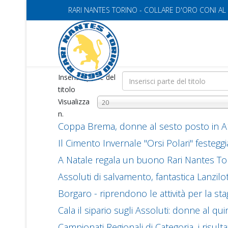
RARI NANTES TORINO - COLLARE D'ORO CONI AL
Inserisci parte del
titolo
Visualizza
20
n.
Coppa Brema, donne al sesto posto in A1
Il Cimento Invernale "Orsi Polari" festegg
A Natale regala un buono Rari Nantes To
Assoluti di salvamento, fantastica Lanzil
Borgaro - riprendono le attività per la st
Cala il sipario sugli Assoluti: donne al 
Campionati Regionali di Categoria, i risulta