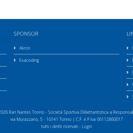
SPONSOR
LI
Akron
I
Exacoding
I
I
C
26 Rari Nantes Torino - Società Sportiva Dililettantistica a Responsab
via Murazzano, 5 - 10141 Torino | C.F. e P.Iva 06112860017
tutti i diritti riservati -
Login