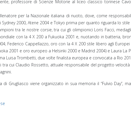
e, professore di Scienze Motorie al liceo classico torinese Cavour 
lenatore per la Nazionale italiana di nuoto, dove, come responsabile
 Sydney 2000, Atene 2004 e Tokyo prima per quanto riguarda lo stile li
pioni tra le nostre corsie, tra cui gli olimpionici Loris Facci, medag
ndiale con la 4 X 200 a Fukuoka 2001 e, nuotando in batteria, bronzo 
4; Federico Cappellazzo, oro con la 4 X 200 stile libero agli Europei
kuoka 2001 e oro europeo a Helsinki 2000 e Madrid 2004) e Laura La P
ima Luisa Trombetti, due volte finalista europea e convocata a Rio 201
ici tra cui Claudio Rossetto, attuale responsabile del progetto veloc
gnini.
a di Grugliasco viene organizzato in sua memoria il “Fulvio Day”, mani
ese