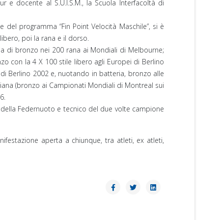
e docente al S.U.I.S.M., la Scuola Interfacoltà di
 del programma “Fin Point Velocità Maschile”, si è
bero, poi la rana e il dorso.
lia di bronzo nei 200 rana ai Mondiali di Melbourne;
con la 4 X 100 stile libero agli Europei di Berlino
 di Berlino 2002 e, nuotando in batteria, bronzo alle
iana (bronzo ai Campionati Mondiali di Montreal sui
6.
ità della Federnuoto e tecnico del due volte campione
festazione aperta a chiunque, tra atleti, ex atleti,