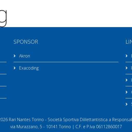
SPONSOR
LI
Akron
I
Exacoding
I
I
C
26 Rari Nantes Torino - Società Sportiva Dililettantistica a Responsab
via Murazzano, 5 - 10141 Torino | C.F. e P.Iva 06112860017