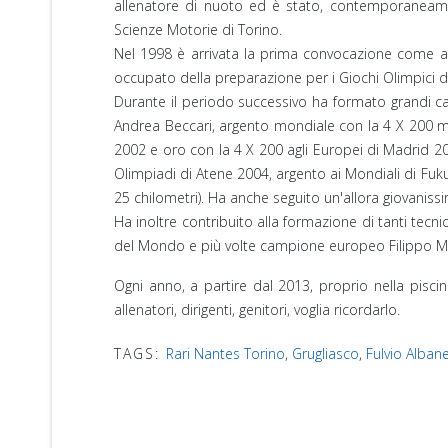
allenatore di nuoto ed è stato, contemporaneament
Scienze Motorie di Torino.
Nel 1998 è arrivata la prima convocazione come al
occupato della preparazione per i Giochi Olimpici di
Durante il periodo successivo ha formato grandi cam
Andrea Beccari, argento mondiale con la 4 X 200 mo
2002 e oro con la 4 X 200 agli Europei di Madrid 200
Olimpiadi di Atene 2004, argento ai Mondiali di Fu
25 chilometri). Ha anche seguito un'allora giovaniss
Ha inoltre contribuito alla formazione di tanti tecn
del Mondo e più volte campione europeo Filippo Ma
Ogni anno, a partire dal 2013, proprio nella piscin
allenatori, dirigenti, genitori, voglia ricordarlo.
TAGS:
Rari Nantes Torino
,
Grugliasco
,
Fulvio Alban