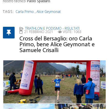
nostro tecnico
Paolo Spadaro
.
TAGS:
Carla Primo
,
Alice Geymonat
TRIATHLON E PODISMO - RISULTATI
21 FEBBRAIO 2021
VISITE: 1063
Cross del Bersaglio: oro Carla
Primo, bene Alice Geymonat e
Samuele Crisalli