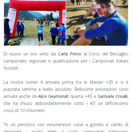
Di nuovo un oro vinto da
Carla Primo
al Cross del Bersaglio,
campionato regionale e qualificazione per i Campionati Italiani
Assoluti.
La nostra runner è arrivata prima tra le Master +35 e si è
piazzata settima a livello assoluto. Bellissime prestazioni sono
arrivate anche da
Alice Geymonat
, quarta +40, e
Samuele Crisalli
,
che ha chiuso abbondantemente sotto i 40' un difficilissimo
cross di 10 chilometri.⁣
"In un percorso con innumerevoli curve a gomito e cambi di
direzione, i nostri atleti si sono comportati benissimo