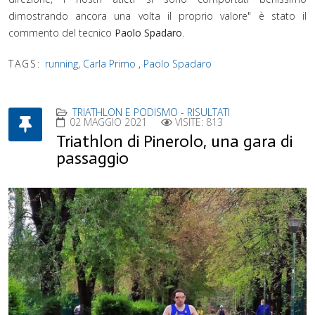
dimostrando ancora una volta il proprio valore" è stato il
commento del tecnico
Paolo Spadaro
.
TAGS:
running
,
Carla Primo
,
Paolo Spadaro
TRIATHLON E PODISMO - RISULTATI
02 MAGGIO 2021
VISITE: 813
Triathlon di Pinerolo, una gara di
passaggio