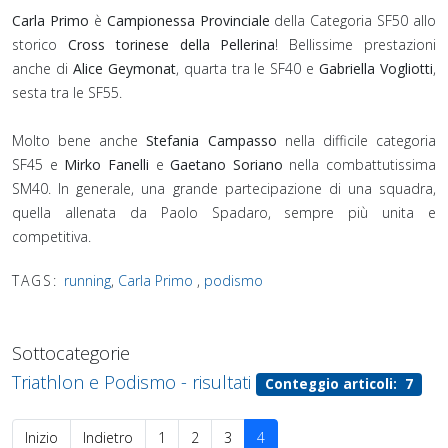
Carla Primo
è
Campionessa Provinciale
della Categoria SF50 allo
storico
Cross torinese della Pellerina
! Bellissime prestazioni
anche di
Alice Geymonat
, quarta tra le SF40 e
Gabriella Vogliotti
,
sesta tra le SF55.
Molto bene anche
Stefania Campasso
nella difficile categoria
SF45 e
Mirko Fanelli
e
Gaetano Soriano
nella combattutissima
SM40. In generale, una grande partecipazione di una squadra,
quella allenata da Paolo Spadaro, sempre più unita e
competitiva.⁣
TAGS:
running
,
Carla Primo
,
podismo
Sottocategorie
Triathlon e Podismo - risultati
Conteggio articoli: 7
Inizio
Indietro
1
2
3
4