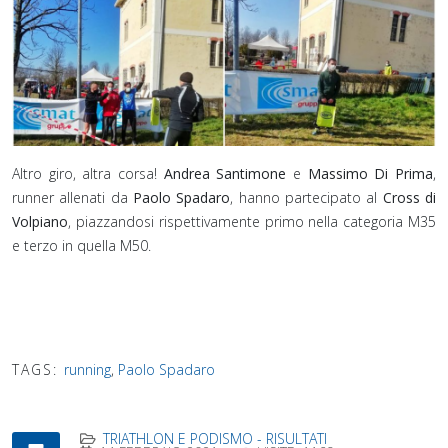
Altro giro, altra corsa!
Andrea Santimone
e
Massimo Di Prima
,
runner allenati da
Paolo Spadaro
, hanno partecipato al
Cross di
Volpiano
, piazzandosi rispettivamente primo nella categoria M35
e terzo in quella M50.
TAGS:
running
,
Paolo Spadaro
TRIATHLON E PODISMO - RISULTATI