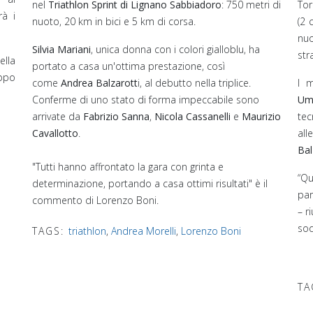
nel
Triathlon Sprint di Lignano Sabbiadoro
: 750 metri di
Tor
rà i
nuoto, 20 km in bici e 5 km di corsa.
(2 
nu
Silvia Mariani
, unica donna con i colori gialloblu, ha
str
ella
portato a casa un'ottima prestazione, così
ppo
come
Andrea Balzarott
i, al debutto nella triplice.
I 
Conferme di uno stato di forma impeccabile sono
Um
arrivate da
Fabrizio Sanna
,
Nicola Cassanelli
e
Maurizio
te
Cavallotto
.
all
Bal
"Tutti hanno affrontato la gara con grinta e
“Qu
determinazione, portando a casa ottimi risultati" è il
par
commento di Lorenzo Boni.
– r
sod
TAGS:
triathlon
,
Andrea Morelli
,
Lorenzo Boni
TA