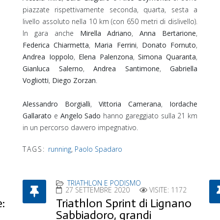
piazzate rispettivamente seconda, quarta, sesta a
livello assoluto nella 10 km (con 650 metri di dislivello).⁣
In gara anche
Mirella Adriano
,
Anna Bertarione
,
Federica Chiarmetta
,
Maria Ferrini
,
Donato Fornuto
,
Andrea Ioppolo
,
Elena Palenzona
,
Simona Quaranta
,
Gianluca Salerno
,
Andrea Santimone
,
Gabriella
Vogliotti
,
Diego Zorzan
.
Alessandro Borgialli
,
Vittoria Camerana
,
Iordache
Gallarato
e
Angelo Sado
hanno gareggiato sulla 21 km
in un percorso davvero impegnativo.
TAGS:
running
,
Paolo Spadaro
TRIATHLON E PODISMO
27 SETTEMBRE 2020
VISITE: 1172
:
Triathlon Sprint di Lignano
Sabbiadoro, grandi