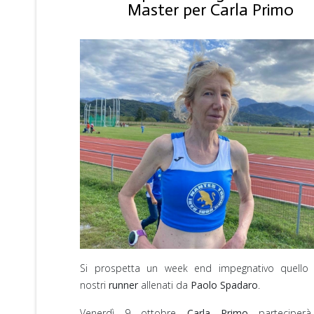
Master per Carla Primo
Si prospetta un week end impegnativo quello 
nostri
runner
allenati da
Paolo Spadaro
.
Venerdì 9 ottobre
Carla Primo
parteciperà