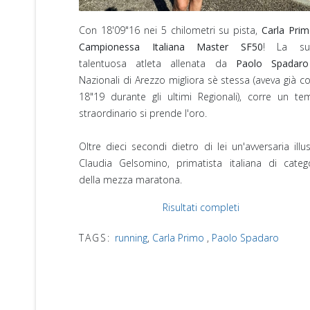
Con 18'09"16 nei 5 chilometri su pista,
Carla Pri
Campionessa Italiana Master
SF50
! La su
talentuosa atleta allenata da
Paolo Spadaro
Nazionali di Arezzo migliora sè stessa (aveva già c
18"19 durante gli ultimi Regionali), corre un t
straordinario si prende l'oro.
Oltre dieci secondi dietro di lei un'avversaria illus
Claudia Gelsomino, primatista italiana di categ
della mezza maratona.⁣
Risultati completi
TAGS:
running
,
Carla Primo
,
Paolo Spadaro