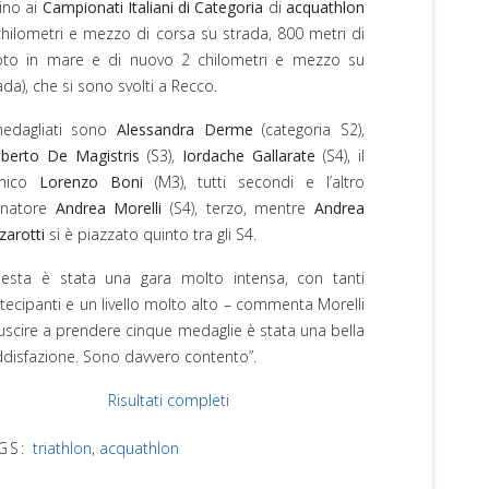
ino ai
Campionati Italiani di Categoria
di
acquathlon
chilometri e mezzo di corsa su strada, 800 metri di
oto in mare e di nuovo 2 chilometri e mezzo su
ada), che si sono svolti a Recco.
medagliati sono
Alessandra Derme
(categoria S2),
berto De Magistris
(S3),
Iordache Gallarate
(S4), il
cnico
Lorenzo Boni
(M3), tutti secondi e l’altro
enatore
Andrea Morelli
(S4), terzo, mentre
Andrea
zarotti
si è piazzato quinto tra gli S4.
esta è stata una gara molto intensa, con tanti
tecipanti e un livello molto alto – commenta Morelli
iuscire a prendere cinque medaglie è stata una bella
disfazione. Sono davvero contento”.
Risultati completi
GS:
triathlon
,
acquathlon