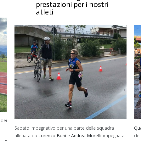
prestazioni per i nostri
atleti
dei
Sabato impegnativo per una parte della squadra
Qua
allenata da
Lorenzo Boni
e
Andrea Morelli
, impegnata
dei
 ai