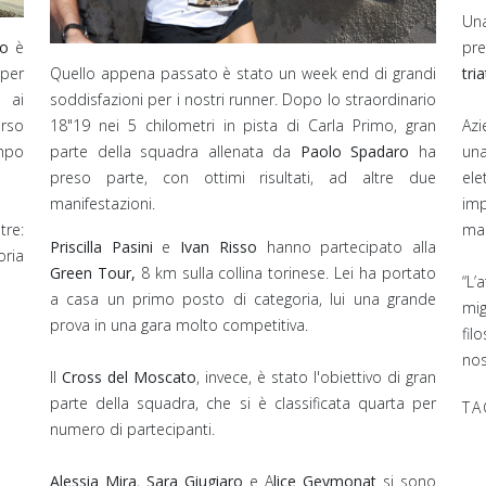
Una
mo
è
pre
per
Quello appena passato è stato un week end di grandi
tri
ai
soddisfazioni per i nostri runner. Dopo lo straordinario
orso
18"19 nei 5 chilometri in pista di Carla Primo, gran
Azi
empo
parte della squadra allenata da
Paolo Spadaro
ha
una
preso parte, con ottimi risultati, ad altre due
el
manifestazioni.
imp
tre:
man
Priscilla Pasini
e
Ivan Risso
hanno partecipato alla
oria
Green Tour,
8 km sulla collina torinese. Lei ha portato
“L’
a casa un primo posto di categoria, lui una grande
mig
prova in una gara molto competitiva.
fil
nos
Il
Cross del Moscato
, invece, è stato l'obiettivo di gran
parte della squadra, che si è classificata quarta per
TA
numero di partecipanti. ⁣
Alessia Mira
,
Sara Giugiaro
e A
lice Geymonat
si sono