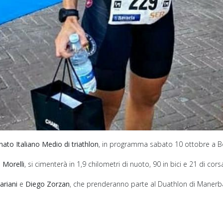
ato Italiano Medio di triathlon
, in programma sabato 10 ottobre a Bor
 Morelli
, si cimenterà in 1,9 chilometri di nuoto, 90 in bici e 21 di cors
ariani
e
Diego Zorzan
, che prenderanno parte al Duathlon di Manerba 