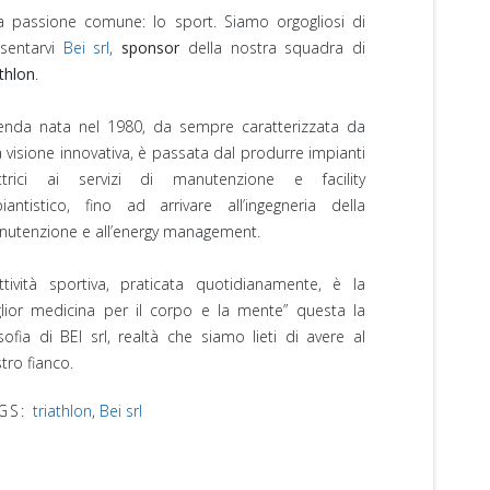
 passione comune: lo sport. Siamo orgogliosi di
sentarvi
Bei srl
,
sponsor
della nostra squadra di
athlon
.⁣
enda nata nel 1980, da sempre caratterizzata da
 visione innovativa, è passata dal produrre impianti
ettrici ai servizi di manutenzione e facility
iantistico, fino ad arrivare all’ingegneria della
utenzione e all’energy management.⁣
attività sportiva, praticata quotidianamente, è la
lior medicina per il corpo e la mente” questa la
osofia di BEI srl, realtà che siamo lieti di avere al
tro fianco. ⁣
GS:
triathlon
,
Bei srl