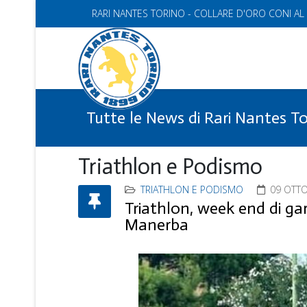
RARI NANTES TORINO - COLLARE D'ORO CONI AL
Tutte le News di Rari Nantes T
Triathlon e Podismo
TRIATHLON E PODISMO
09 OTT
Triathlon, week end di ga
Manerba