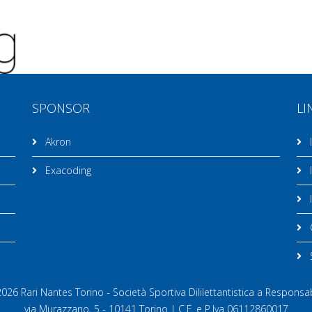
SPONSOR
LI
Akron
I
Exacoding
I
I
C
26 Rari Nantes Torino - Società Sportiva Dililettantistica a Responsab
via Murazzano, 5 - 10141 Torino | C.F. e P.Iva 06112860017