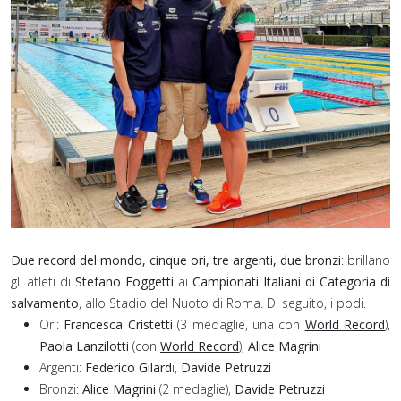
Due record del mondo, cinque ori, tre argenti, due bronzi
: brillano
gli atleti di
Stefano Foggetti
ai
Campionati Italiani di Categoria di
salvamento
, allo Stadio del Nuoto di Roma.⁣ Di seguito, i podi.
Ori:
Francesca Cristetti
(3 medaglie, una con
World Record
),
Paola Lanzilotti
(con
World Record
),
Alice Magrini
Argenti:
Federico Gilard
i,
Davide Petruzzi⁣
Bronzi:
Alice Magrini
(2 medaglie),
Davide Petruzzi⁣