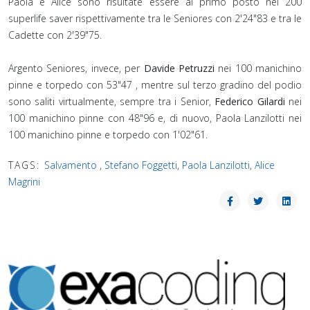
Paola e Alice sono risultate essere al primo posto nei 200
superlife saver rispettivamente tra le Seniores con 2'24"83 e tra le
Cadette con 2'39"75.⁣
Argento Seniores, invece, per
Davide Petruzzi
nei 100 manichino
pinne e torpedo con 53"47 , mentre sul terzo gradino del podio
sono saliti virtualmente, sempre tra i Senior,
Federico Gilardi
nei
100 manichino pinne con 48"96 e, di nuovo, Paola Lanzilotti nei
100 manichino pinne e torpedo con 1'02"61.
TAGS:
Salvamento
,
Stefano Foggetti
,
Paola Lanzilotti
,
Alice
Magrini