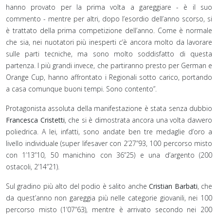
hanno provato per la prima volta a gareggiare - è il suo
commento - mentre per altri, dopo l’esordio dell’anno scorso, si
è trattato della prima competizione dell’anno. Come è normale
che sia, nei nuotatori più inesperti c’è ancora molto da lavorare
sulle parti tecniche, ma sono molto soddisfatto di questa
partenza. I più grandi invece, che partiranno presto per German e
Orange Cup, hanno affrontato i Regionali sotto carico, portando
a casa comunque buoni tempi. Sono contento”.
Protagonista assoluta della manifestazione è stata senza dubbio
Francesca Cristetti
, che si è dimostrata ancora una volta davvero
poliedrica. A lei, infatti, sono andate ben tre medaglie d’oro a
livello individuale (super lifesaver con 2’27”93, 100 percorso misto
con 1’13”10, 50 manichino con 36”25) e una d’argento (200
ostacoli, 2’14”21).
Sul gradino più alto del podio è salito anche
Cristian Barbati
, che
da quest’anno non gareggia più nelle categorie giovanili, nei 100
percorso misto (1’07”63), mentre è arrivato secondo nei 200