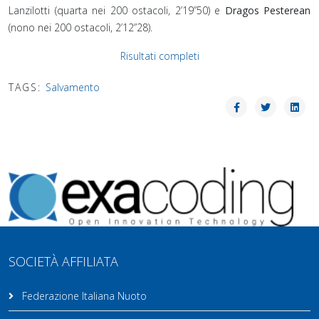
Lanzilotti (quarta nei 200 ostacoli, 2’19”50) e
Dragos Pesterean
(nono nei 200 ostacoli, 2’12”28).
Risultati completi
TAGS:
Salvamento
SOCIETÀ AFFILIATA
Federazione Italiana Nuoto