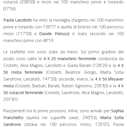
ostacoli (2’08”00) e terzo nei 100 manichino pinne e torpedo
(57”56).
Paola Lanzilotti
ha vinto la medaglia d’argento nei 100 manichino
pinne e torpedo con 1’00”77 e quella di bronzo nei 100 percorso
misto (1’17”58) e
Davide Petruzzi
è stato secondo nei 100
manichino pinne con 48”19.
Le staffette non sono state da meno. Sul primo gradino del
podio sono salite la
4 X 25 manichino femminile
composta da
Cristetti, Alice Magrini, Lanzilotti e Giada Barale (1’28”25) e la
4 X
50 mista femminile
(Cristetti, Beatrice Giorgis, Marta Sofia
Sandrone, Lanzilotti, 1’47”20); seconde, invece, la
4 X 50 lifesaver
mista
(Cristetti, Barbati, Barale, Ruben Signorino, 2’05”83) e la
4 X
50 ostacoli femminile
(Cristetti, Sandrone, Alice Magrini, Lanzilotti,
2’01”87).
Piazzamenti tra le prime posizioni, infine, sono arrivati per
Sophia
Franchetto
(quinta nei superlife saver, 2’40”53),
Marta Sofia
Sandrone
(ottava nei 100 percorso misto, 1’25”07), Paola