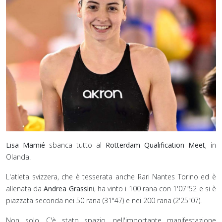
Lisa Mamié
sbanca tutto al
Rotterdam Qualification Meet
, in
Olanda.
L'atleta svizzera, che è tesserata anche Rari Nantes Torino ed è
allenata da
Andrea Grassin
i, ha vinto i 100 rana con 1'07"52 e si è
piazzata seconda nei 50 rana (31"47) e nei 200 rana (2'25"07).
Non solo. C'è stato spazio, nell'importante manifestazione