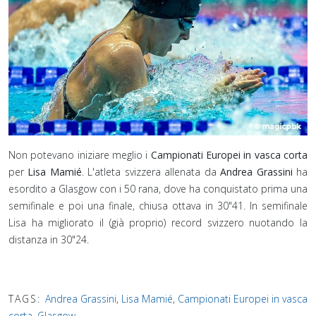
Non potevano iniziare meglio i
Campionati Europei in vasca corta
per
Lisa Mamié
. L'atleta svizzera allenata da
Andrea Grassini
ha
esordito a Glasgow con i 50 rana, dove ha conquistato prima una
semifinale e poi una finale, chiusa ottava in 30"41. In semifinale
Lisa ha migliorato il (già proprio) record svizzero nuotando la
distanza in 30"24.
TAGS:
Andrea Grassini
,
Lisa Mamié
,
Campionati Europei in vasca
corta
,
Glasgow