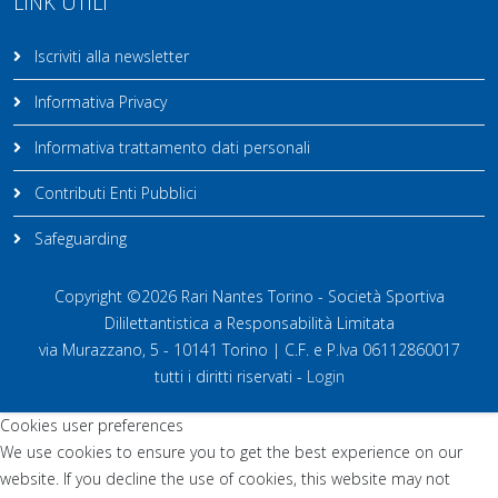
LINK UTILI
Iscriviti alla newsletter
Informativa Privacy
Informativa trattamento dati personali
Contributi Enti Pubblici
Safeguarding
Copyright ©2026 Rari Nantes Torino - Società Sportiva
Dililettantistica a Responsabilità Limitata
via Murazzano, 5 - 10141 Torino | C.F. e P.Iva 06112860017
tutti i diritti riservati -
Login
Cookies user preferences
We use cookies to ensure you to get the best experience on our
website. If you decline the use of cookies, this website may not