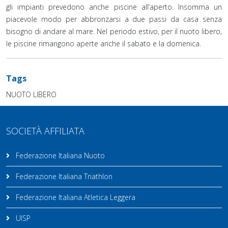
gli impianti prevedono anche piscine all’aperto. Insomma un
piacevole modo per abbronzarsi a due passi da casa senza
bisogno di andare al mare. Nel periodo estivo, per il nuoto libero,
le piscine rimangono aperte anche il sabato e la domenica.
Tags
NUOTO LIBERO
SOCIETÀ AFFILIATA
Federazione Italiana Nuoto
Federazione Italiana Triathlon
Federazione Italiana Atletica Leggera
UISP