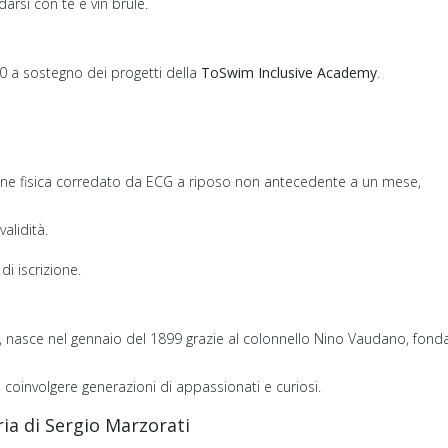
arsi con tè e vin brulè.
0 a sostegno dei progetti della
ToSwim Inclusive Academy
.
ione fisica corredato da ECG a riposo non antecedente a un mese,
validità.
i iscrizione.
”, nasce nel gennaio del 1899 grazie al colonnello Nino Vaudano, fondat
 coinvolgere generazioni di appassionati e curiosi.
ria di Sergio Marzorati