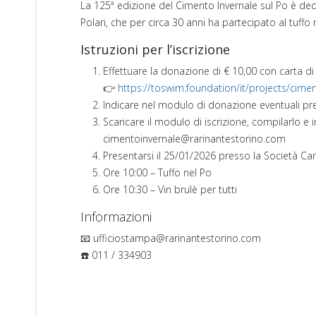
La 125ª edizione del Cimento Invernale sul Po è dedi
Polari, che per circa 30 anni ha partecipato al tuffo
Istruzioni per l’iscrizione
Effettuare la donazione di € 10,00 con carta di 
👉
https://toswim.foundation/it/projects/cimen
Indicare nel modulo di donazione eventuali pref
Scaricare il modulo di iscrizione, compilarlo e in
cimentoinvernale@rarinantestorino.com
Presentarsi il 25/01/2026 presso la Società Can
Ore 10:00 – Tuffo nel Po
Ore 10:30 – Vin brulè per tutti
Informazioni
📧 ufficiostampa@rarinantestorino.com
☎️ 011 / 334903