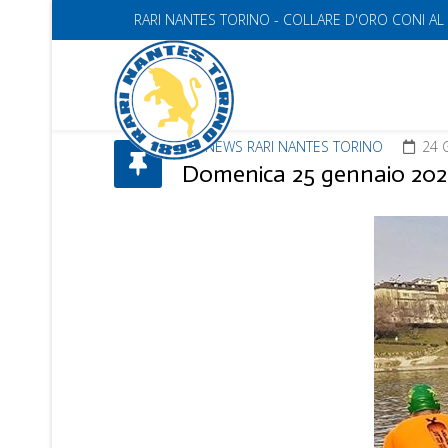
RARI NANTES TORINO - COLLARE D'ORO CONI AL
NEWS RARI NANTES TORINO
24 
Domenica 25 gennaio 2026 i