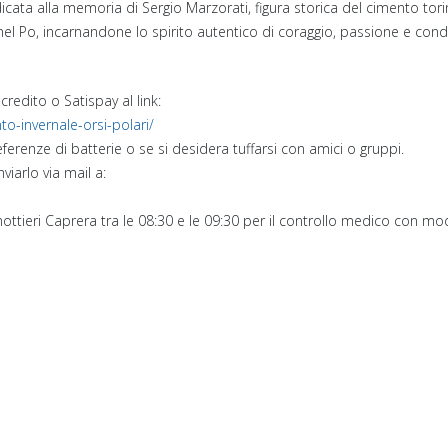
cata alla memoria di Sergio Marzorati, figura storica del cimento tori
 nel Po, incarnandone lo spirito autentico di coraggio, passione e condi
credito o Satispay al link:
to-invernale-orsi-polari/
erenze di batterie o se si desidera tuffarsi con amici o gruppi.
viarlo via mail a:
ottieri Caprera tra le 08:30 e le 09:30 per il controllo medico con mod