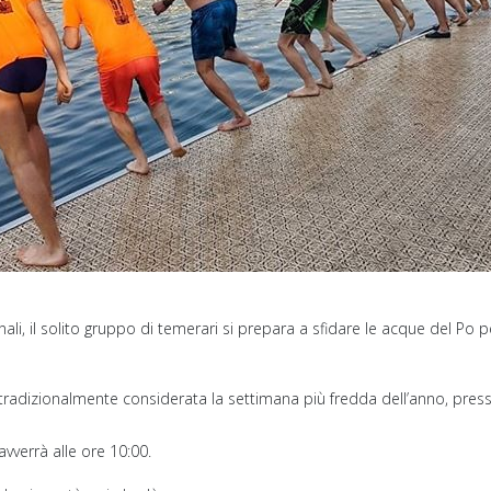
i, il solito gruppo di temerari si prepara a sfidare le acque del Po pe
dizionalmente considerata la settimana più fredda dell’anno, presso 
 avverrà alle ore 10:00.