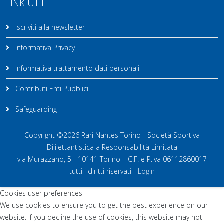
LINK UTILI
Iscriviti alla newsletter
Informativa Privacy
Informativa trattamento dati personali
Contributi Enti Pubblici
Safeguarding
Copyright ©2026 Rari Nantes Torino - Società Sportiva
Dililettantistica a Responsabilità Limitata
via Murazzano, 5 - 10141 Torino | C.F. e P.Iva 06112860017
tutti i diritti riservati -
Login
Cookies user preferences
We use cookies to ensure you to get the best experience on our
website. If you decline the use of cookies, this website may not