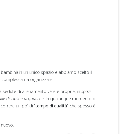
e bambini) in un unico spazio e abbiamo scelto il
re complessa da organizzare.
o a sedute di allenamento vere e proprie, in
spazi
alle discipline acquatiche
. In qualunque momento o
rascorrere un po' di "
tempo di qualità
" che spesso è
o nuovo.