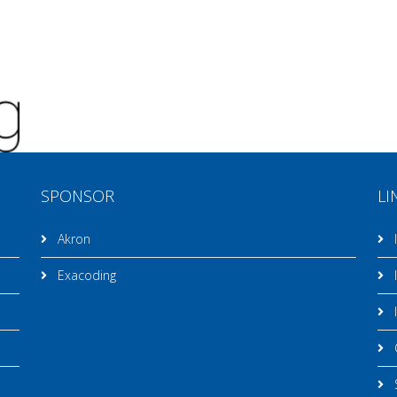
SPONSOR
LI
Akron
I
Exacoding
I
I
C