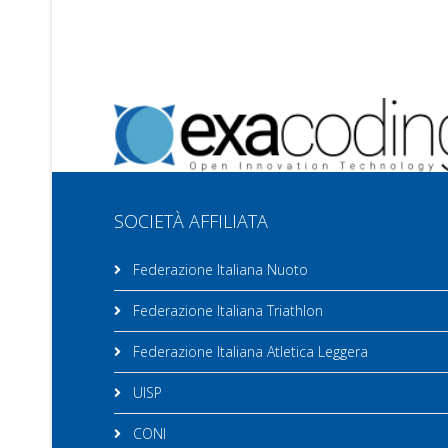
SOCIETÀ AFFILIATA
Federazione Italiana Nuoto
Federazione Italiana Triathlon
Federazione Italiana Atletica Leggera
UISP
CONI