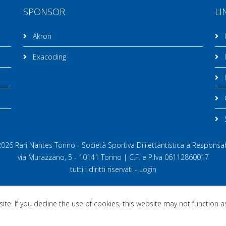
SPONSOR
LI
Akron
I
Exacoding
I
I
C
26 Rari Nantes Torino - Società Sportiva Dililettantistica a Responsab
via Murazzano, 5 - 10141 Torino | C.F. e P.Iva 06112860017
tutti i diritti riservati -
Login
te. If you decline the use of cookies, this website may not function 