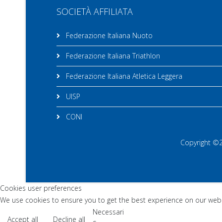
SOCIETÀ AFFILIATA
Federazione Italiana Nuoto
Federazione Italiana Triathlon
Federazione Italiana Atletica Leggera
UISP
CONI
Copyright ©20
Cookies user preferences
We use cookies to ensure you to get the best experience on our websi
Necessari
Accept all
Decline all